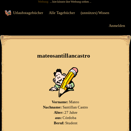
Werbung:
... hier könnte ihre Werbung stehen ...
Jump to navigation
Urlaubstagebücher
Alle Tagebücher
(unnützes) Wissen
Anmelden
mateosantillancastro
Vorname:
Mateo
Nachname:
Santillan Castro
Alter:
27 Jahre
aus:
Córdoba
Beruf:
Student